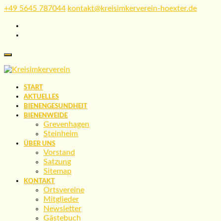
Skip
+49 5645 787044
kontakt@kreisimkerverein-hoexter.de
to
content
START
AKTUELLES
BIENENGESUNDHEIT
BIENENWEIDE
Grevenhagen
Steinheim
ÜBER UNS
Vorstand
Satzung
Sitemap
KONTAKT
Ortsvereine
Mitglieder
Newsletter
Gästebuch