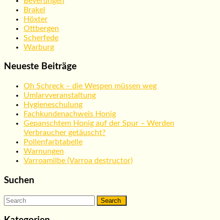
Beverungen
Brakel
Höxter
Ottbergen
Scherfede
Warburg
Neueste Beiträge
Oh Schreck – die Wespen müssen weg
Umlarvveranstaltung
Hygieneschulung
Fachkundenachweis Honig
Gepanschtem Honig auf der Spur – Werden
Verbraucher getäuscht?
Pollenfarbtabelle
Warnungen
Varroamilbe (Varroa destructor)
Suchen
Search
for: