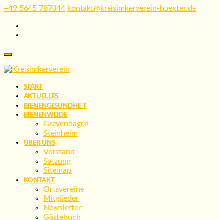
Skip
+49 5645 787044
kontakt@kreisimkerverein-hoexter.de
to
content
START
AKTUELLES
BIENENGESUNDHEIT
BIENENWEIDE
Grevenhagen
Steinheim
ÜBER UNS
Vorstand
Satzung
Sitemap
KONTAKT
Ortsvereine
Mitglieder
Newsletter
Gästebuch