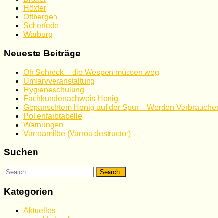
Höxter
Ottbergen
Scherfede
Warburg
Neueste Beiträge
Oh Schreck – die Wespen müssen weg
Umlarvveranstaltung
Hygieneschulung
Fachkundenachweis Honig
Gepanschtem Honig auf der Spur – Werden Verbraucher
Pollenfarbtabelle
Warnungen
Varroamilbe (Varroa destructor)
Suchen
Search
for:
Kategorien
Aktuelles