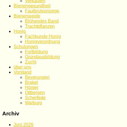
Verkaufen
Bienengesundheit
Faulbrutvorsorge
Bienenweide
Blühendes Band
Trachtpflanzen
Honig
Fachkunde Honig
Honigverordnung
Schulungen
Fortbildung
Grundausbildung
Zucht
über uns
Vorstand
Beverungen
Brakel
Höxter
Ottbergen
Scherfede
Warburg
Archiv
Juni 2026