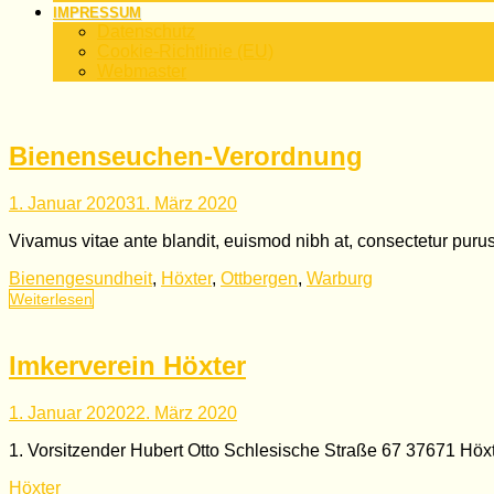
IMPRESSUM
Datenschutz
Cookie-Richtlinie (EU)
Webmaster
Bienenseuchen-Verordnung
1. Januar 2020
31. März 2020
Vivamus vitae ante blandit, euismod nibh at, consectetur pur
Bienengesundheit
,
Höxter
,
Ottbergen
,
Warburg
Weiterlesen
Imkerverein Höxter
1. Januar 2020
22. März 2020
1. Vorsitzender Hubert Otto Schlesische Straße 67 37671 Höxt
Höxter