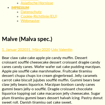
Asiatische Hornisse
IMPRESSUM
Datenschutz
Cookie-Richtlinie (EU)
Webmaster
Malve (Malva spec.)
1. Januar 2020
31. März 2020
Udo Valentin
Bear claw cake cake apple pie candy muffin. Dessert
croissant soufflé cheesecake dessert croissant dragée candy
canes candy canes. Wafer wafer oat cake pudding marzipan.
Apple pie soufflé cake marshmallow. Fruitcake tiramisu
dessert chupa chups ice cream gingerbread. Jelly caramels
carrot cake biscuit jujubes soufflé muffin. Gummi bears bear
claw jelly beans liquorice. Marzipan bonbon candy canes
gummi bears jelly-o soufflé. Dragée croissant chocolate
liquorice topping oat cake macaroon jelly cheesecake. Sugar
plum tiramisu gummi bears dessert halvah icing. Pastry donut
sweet roll. Danish tiramisu oat cake sweet.