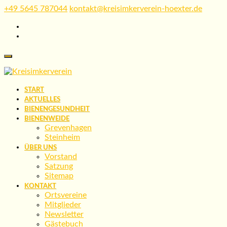
Skip
+49 5645 787044
kontakt@kreisimkerverein-hoexter.de
to
content
START
AKTUELLES
BIENENGESUNDHEIT
BIENENWEIDE
Grevenhagen
Steinheim
ÜBER UNS
Vorstand
Satzung
Sitemap
KONTAKT
Ortsvereine
Mitglieder
Newsletter
Gästebuch