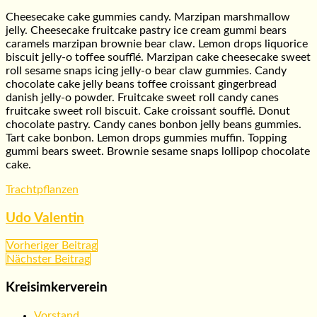
Cheesecake cake gummies candy. Marzipan marshmallow
jelly. Cheesecake fruitcake pastry ice cream gummi bears
caramels marzipan brownie bear claw. Lemon drops liquorice
biscuit jelly-o toffee soufflé. Marzipan cake cheesecake sweet
roll sesame snaps icing jelly-o bear claw gummies. Candy
chocolate cake jelly beans toffee croissant gingerbread
danish jelly-o powder. Fruitcake sweet roll candy canes
fruitcake sweet roll biscuit. Cake croissant soufflé. Donut
chocolate pastry. Candy canes bonbon jelly beans gummies.
Tart cake bonbon. Lemon drops gummies muffin. Topping
gummi bears sweet. Brownie sesame snaps lollipop chocolate
cake.
Trachtpflanzen
Udo Valentin
Beitragsnavigation
Vorheriger Beitrag
Nächster Beitrag
Kreisimkerverein
Vorstand