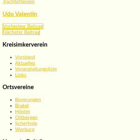
Trachtpflanzen
Udo Valentin
Beitragsnavigation
Vorheriger Beitrag
Nächster Beitrag
Kreisimkerverein
Vorstand
Aktuelles
Veranstaltungsliste
Links
Ortsvereine
Beverungen
Brakel
Höxter
Ottbergen
Scherfede
Warburg