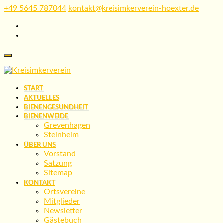
Skip
+49 5645 787044
kontakt@kreisimkerverein-hoexter.de
to
content
START
AKTUELLES
BIENENGESUNDHEIT
BIENENWEIDE
Grevenhagen
Steinheim
ÜBER UNS
Vorstand
Satzung
Sitemap
KONTAKT
Ortsvereine
Mitglieder
Newsletter
Gästebuch